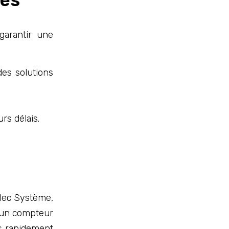
garantir une
es solutions
rs délais.
lec Système,
, un compteur
es rapidement