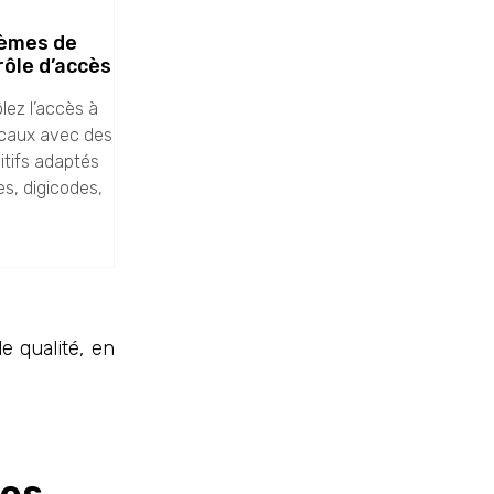
èmes de
rôle d’accès
lez l’accès à
ocaux avec des
itifs adaptés
s, digicodes,
e qualité, en
ues