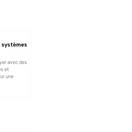
e systèmes
oyer avec des
s et
our une