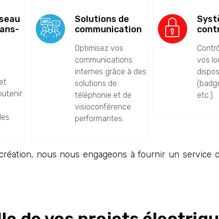
éseau
Solutions de
Syst
sans-
communication
cont
Optimisez vos
Contrô
communications
vos l
e
internes grâce à des
dispos
et
solutions de
(badge
outenir
téléphonie et de
etc.).
visioconférence
les.
performantes.
réation, nous nous engageons à fournir un service d
le de vos projets électriq